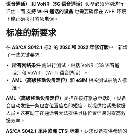
语音通话）
和
VoNR（5G 语音通话）
设备必须分别进行
评估，而
支持 Wi-Fi 通话的设备
也需要确保在 Wi-Fi 环境
下能正确拨打紧急电话。
标准的新要求
在
AS/CA S042.1
标准的
2020 和 2022 年修订版
中，新增
了一些关键要求：
所有网络条件
需进行测试，包括 VoNR（5G 语音通
话）和 VoWiFi（Wi-Fi 语音通话）。
AML（高级移动设备定位）
和
eSIM
相关测试被纳入标
准。
AML（
高级移动设备定位
）
是指在拨打紧急电话时，设备
会自动发送一条包含位置信息的短信，以提供给紧急救援
人员。这有助于在通话者无法提供具体位置信息时提高救
援效率。
AS/CA S042.1 采用欧洲 ETSI 标准
，要求设备提供精确的