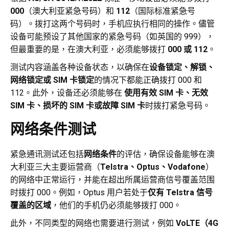
000
（澳大利亚紧急号码）和
112
（国际标准紧急号
码）。拨打这两个号码时，手机应执行相同的操作。儘管
设备可能预设了其他国家的紧急号码（如英国的 999），
但最重要的是，在澳大利亚，必须能够拨打
000 或 112
。
测试内容涵盖各种设备状态，以确保在
设备锁定、解锁、
网络锁定或 SIM 卡锁定
的情况下都能正确拨打 000 和
112。此外，设备还必须能够在
使用有效 SIM 卡、无效
SIM 卡、损坏的 SIM 卡或故障 SIM 卡
时拨打紧急号码。
网络条件测试
紧急通讯测试还包括
网络条件
的评估，确保设备能够在澳
大利亚三大主要运营商（
Telstra、Optus、Vodafone
）
的网络中正常运行，并能在超出所属运营商信号覆盖范围
时拨打 000。例如，Optus 用户若处于
仅有 Telstra 信号
覆盖的区域
，他们的手机仍必须能够拨打 000。
此外，不同类型的网络也需要进行测试，例如
VoLTE（4G