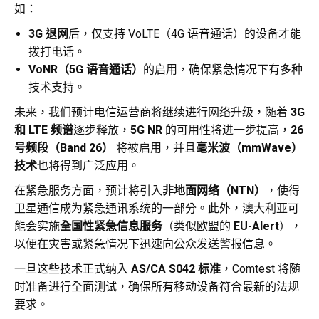
如：
3G 退网
后，仅支持 VoLTE（4G 语音通话）的设备才能
拨打电话。
VoNR（5G 语音通话）
的启用，确保紧急情况下有多种
技术支持。
未来，我们预计电信运营商将继续进行网络升级，随着
3G
和 LTE 频谱
逐步释放，
5G NR
的可用性将进一步提高，
26
号频段（Band 26）
将被启用，并且
毫米波（mmWave）
技术
也将得到广泛应用。
在紧急服务方面，预计将引入
非地面网络（NTN）
，使得
卫星通信成为紧急通讯系统的一部分。此外，澳大利亚可
能会实施
全国性紧急信息服务
（类似欧盟的
EU-Alert
），
以便在灾害或紧急情况下迅速向公众发送警报信息。
一旦这些技术正式纳入
AS/CA S042 标准
，Comtest 将随
时准备进行全面测试，确保所有移动设备符合最新的法规
要求。