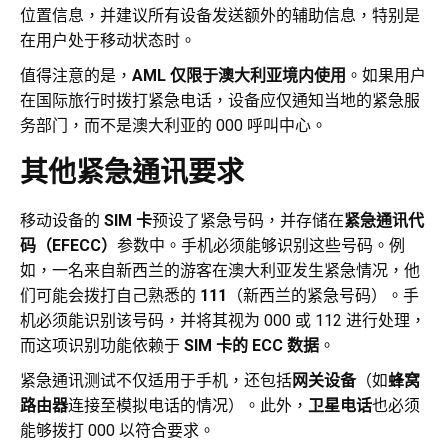
位置信息，并建议所有设备发送额外的辅助信息，特别是
在用户处于移动状态时。
值得注意的是，
AML 仅限于澳大利亚境内使用
。如果用户
在国际旅行时拨打紧急电话，设备应仅通知当地的紧急服
务部门，而不是澳大利亚的 000 呼叫中心。
其他紧急通讯要求
移动设备的
SIM 卡
预设了紧急号码，并存储在
紧急通讯代
码（EFECC）
参数中。手机必须能够识别这些号码。例
如，一名来自新西兰的游客在澳大利亚发生紧急情况，他
们可能会拨打自己熟悉的
111
（新西兰的紧急号码）。手
机必须能识别该号码，并将其视为 000 或 112 进行处理，
而这项识别功能依赖于
SIM 卡的 ECC 数据
。
紧急通讯测试不仅适用于手机，还包括
网关设备
（如
蜂窝
路由器
连接至模拟电话的情况）。此外，
卫星电话
也必须
能够拨打 000 以符合要求。